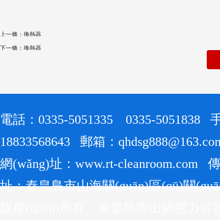
上一條：換熱器
下一條：換熱器
電話：0335-5051335 0335-5051838
手
18833568643
郵箱：qhdsg888@163.co
網(wǎng)址：www.rt-cleanroom.com
傳
址：秦皇島市山海關(guān)區(qū)關(guā
版權(quán)所有：秦皇島市山鍋壓力